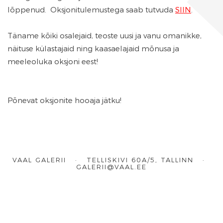
lõppenud. Oksjonitulemustega saab tutvuda
SIIN
.
Täname kõiki osalejaid, teoste uusi ja vanu omanikke,
näituse külastajaid ning kaasaelajaid mõnusa ja
meeleoluka oksjoni eest!
Põnevat oksjonite hooaja jätku!
VAAL GALERII · TELLISKIVI 60A/5, TALLINN ·
GALERII@VAAL.EE