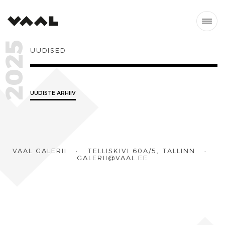
2025
UUDISED
UUDISTE ARHIIV
VAAL GALERII · TELLISKIVI 60A/5, TALLINN ·
GALERII@VAAL.EE