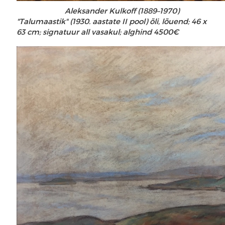
Aleksander Kulkoff (1889–1970)
"Talumaastik" (1930. aastate II pool) õli, lõuend; 46 x
63 cm; signatuur all vasakul; alghind 4500€