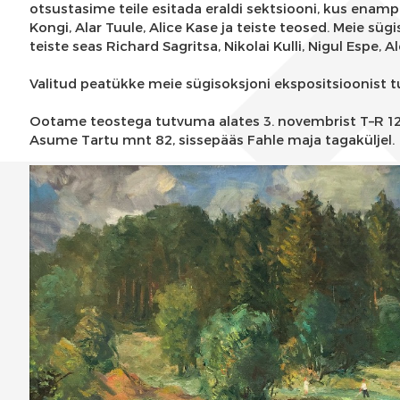
otsustasime teile esitada eraldi sektsiooni, kus enam
Kongi, Alar Tuule, Alice Kase ja teiste teosed. Meie s
teiste seas Richard Sagritsa, Nikolai Kulli, Nigul Espe, A
Valitud peatükke meie sügisoksjoni ekspositsioonist 
Ootame teostega tutvuma alates 3. novembrist T–R 12–
Asume Tartu mnt 82, sissepääs Fahle maja tagaküljel.