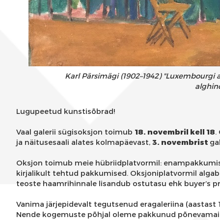
Karl P
ärsimägi (1902–1942) "Luxembourgi aia
alghin
Lugupeetud kunstisõbrad!
Vaal galerii sügisoksjon toimub
18. novembril kell 18
.
ja näitusesaali alates kolmapäevast,
3. novembrist
ga
Oksjon toimub meie hübriidplatvormil: enampakkumisel tu
kirjalikult tehtud pakkumised. Oksjoniplatvormil alg
teoste haamrihinnale lisandub ostutasu ehk buyer’s 
Vanima järjepidevalt tegutsenud eragaleriina (aastast
Nende kogemuste põhjal oleme pakkunud põnevamaid no