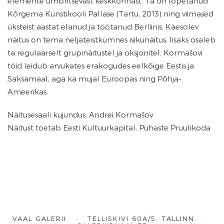
elemente ümbritsevast keskkonnast. Ta on lõpetanud
Kõrgema Kunstikooli Pallase (Tartu, 2013) ning viimased
üksteist aastat elanud ja töötanud Berliinis. Käesolev
näitus on tema neljateistkümnes isikunäitus, lisaks osaleb
ta regulaarselt grupinäitustel ja oksjonitel. Kormašovi
töid leidub arvukates erakogudes eelkõige Eestis ja
Saksamaal, aga ka mujal Euroopas ning Põhja-
Ameerikas.
Näitusesaali kujundus: Andrei Kormašov
Näitust toetab Eesti Kultuurkapital, Pühaste Pruulikoda
VAAL GALERII · TELLISKIVI 60A/5, TALLINN ·