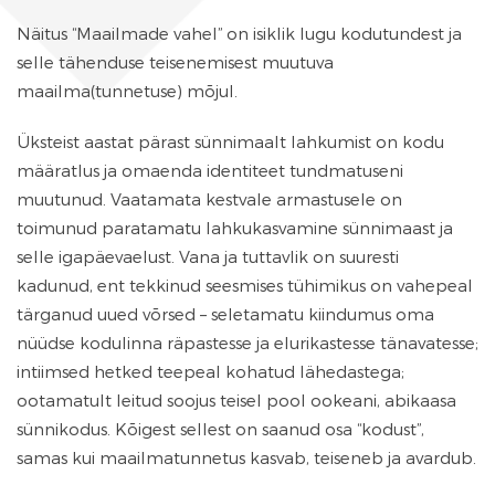
Näitus “Maailmade vahel” on isiklik lugu kodutundest ja
selle tähenduse teisenemisest muutuva
maailma(tunnetuse) mõjul.
Üksteist aastat pärast sünnimaalt lahkumist on kodu
määratlus ja omaenda identiteet tundmatuseni
muutunud. Vaatamata kestvale armastusele on
toimunud paratamatu lahkukasvamine sünnimaast ja
selle igapäevaelust. Vana ja tuttavlik on suuresti
kadunud, ent tekkinud seesmises tühimikus on vahepeal
tärganud uued võrsed – seletamatu kiindumus oma
nüüdse kodulinna räpastesse ja elurikastesse tänavatesse;
intiimsed hetked teepeal kohatud lähedastega;
ootamatult leitud soojus teisel pool ookeani, abikaasa
sünnikodus. Kõigest sellest on saanud osa “kodust”,
samas kui maailmatunnetus kasvab, teiseneb ja avardub.