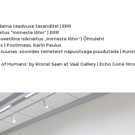
ändama teadvuse tasanditel
| ERR
näitus "Inimeste lõhn"
| ERR
oeetiline isiknäitus „Inimeste lõhn“
| Õhtuleht
os
| Postimees, Karin Paulus
se suunas, soovides teineteist näpuotsaga puudutada
| Kuns
of Humans' by Kristel Saan at Vaal Gallery
| Echo Gone Wr