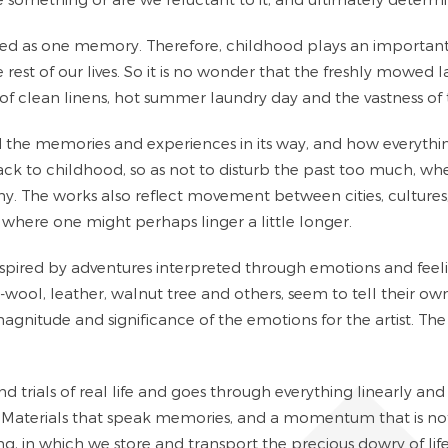
ded as one memory. Therefore, childhood plays an important 
 rest of our lives. So it is no wonder that the freshly mowe
of clean linens, hot summer laundry day and the vastness of t
the memories and experiences in its way, and how everything
ck to childhood, so as not to disturb the past too much, wher
y. The works also reflect movement between cities, cultures
 where one might perhaps linger a little longer.
spired by adventures interpreted through emotions and feelin
k-wool, leather, walnut tree and others, seem to tell their ow
magnitude and significance of the emotions for the artist. The 
nd trials of real life and goes through everything linearly and
m. Materials that speak memories, and a momentum that is not
 in which we store and transport the precious dowry of life