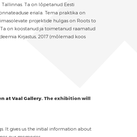
ja Tallinnas. Ta on lõpetanud Eesti
konnateaduse eriala. Tema praktika on
imasolevate projektide hulgas on Roots to
id. Ta on koostanud ja toimetanud raamatud
akadeemia Kirjastus, 2017 (mõlemad koos
n at Vaal Gallery.
The exhibition will
It gives us the initial information about
ines our memories.