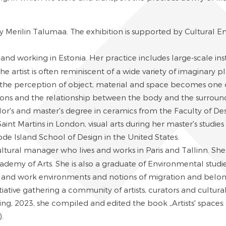
by Merilin Talumaa. The exhibition is supported by Cultural 
lt
ng and working in Estonia. Her practice includes large-scale ins
 artist is often reminiscent of a wide variety of imaginary
 the perception of object, material and space becomes one o
ons and the relationship between the body and the surroundi
lor's and master's degree in ceramics from the Faculty of De
Saint Martins in London, visual arts during her master's studies
pture at the Rhode Island School of D
cultural manager who lives and works in Paris and Tallinn. S
ademy of Arts. She is also a graduate of Environmental studie
io and work environments and notions of migration and belon
itiative gathering a community of artists, curators and cultura
g, 2023, she compiled and edited the book „Artists' spaces: 1
.