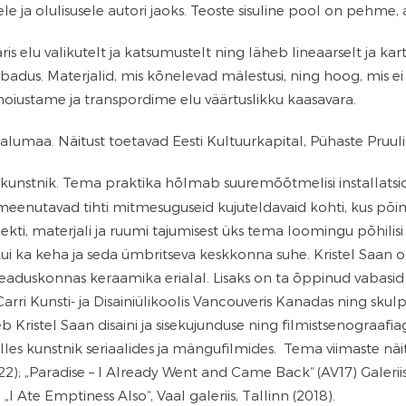
ele ja olulisusele autori jaoks. Teoste sisuline pool on pehme,
 elu valikutelt ja katsumustelt ning läheb lineaarselt ja kart
adus. Materjalid, mis kõnelevad mälestusi, ning hoog, mis ei 
oiustame ja transpordime elu väärtuslikku kaasavara.
alumaa. Näitust toetavad Eesti Kultuurkapital, Pühaste Pruuli
v kunstnik. Tema praktika hõlmab suuremõõtmelisi installatsioo
d meenutavad tihti mitmesuguseid kujuteldavaid kohti, kus p
ekti, materjali ja ruumi tajumisest üks tema loomingu põhilisi
kui ka keha ja seda ümbritseva keskkonna suhe. Kristel Saa
teaduskonnas keraamika erialal. Lisaks on ta õppinud vabasid 
Carri Kunsti- ja Disainiülikoolis Vancouveris Kanadas ning skul
b Kristel Saan disaini ja sisekujunduse ning filmistsenograaf
lles kunstnik seriaalides ja mängufilmides. Tema viimaste näi
2); „Paradise – I Already Went and Came Back“ (AV17) Galeriis,
 Tallinn (2018); „I Ate Emptiness Also“, 