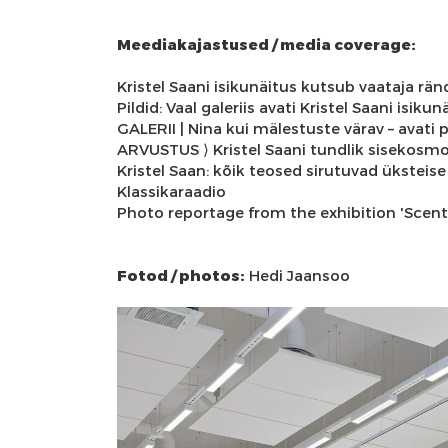
Meediakajastused / media coverage:
Kristel Saani isikunäitus kutsub vaataja r
Pildid: Vaal galeriis avati Kristel Saani isiku
GALERII | Nina kui mälestuste värav – avati p
ARVUSTUS ⟩ Kristel Saani tundlik sisekosm
Kristel Saan: kõik teosed sirutuvad ükstei
Klassikaraadio
Photo reportage from the exhibition 'Scent 
Fotod / photos:
Hedi Jaansoo