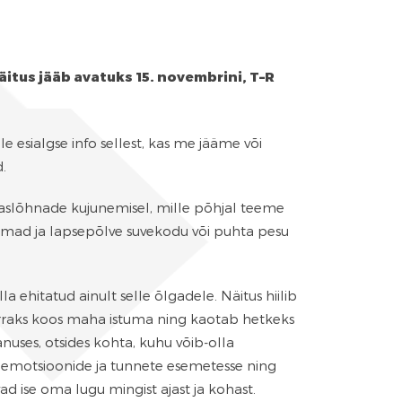
äitus jääb avatuks 15. novembrini, T–R
e esialgse info sellest, kas me jääme või
.
aaslõhnade kujunemisel, mille põhjal teeme
nemad ja lapsepõlve suvekodu või puhta pesu
a ehitatud ainult selle õlgadele. Näitus hiilib
orraks koos maha istuma ning kaotab hetkeks
vanuses, otsides kohta, kuhu võib-olla
i emotsioonide ja tunnete esemetesse ning
vad ise oma lugu mingist ajast ja kohast.