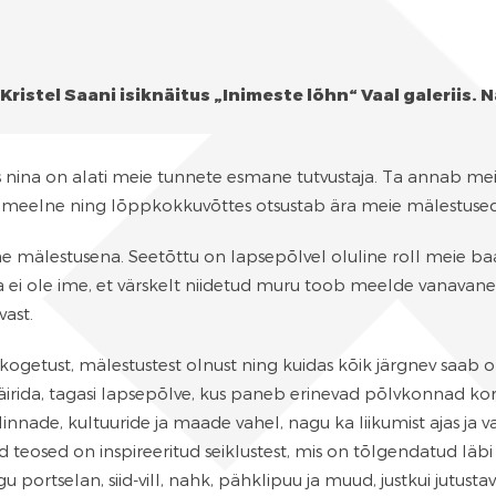
 Kristel Saani isiknäitus „Inimeste lõhn“ Vaal galeriis.
N
s nina on alati meie tunnete esmane tutvustaja. Ta annab meil
tumeelne ning lõppkokkuvõttes otsustab ära meie mälestused
he mälestusena. Seetõttu on lapsepõlvel oluline roll meie b
ga ei ole ime, et värskelt niidetud muru toob meelde vanava
vast.
ogetust, mälestustest olnust ning kuidas kõik järgnev saab oll
häirida, tagasi lapsepõlve, kus paneb erinevad põlvkonnad k
 linnade, kultuuride ja maade vahel, nagu ka liikumist ajas ja 
teosed on inspireeritud seiklustest, mis on tõlgendatud läb
 portselan, siid-vill, nahk, pähklipuu ja muud, justkui jutusta