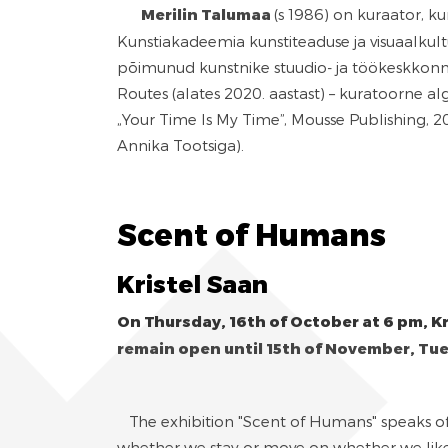
Merilin Talumaa
(s 1986) on kuraator, ku
Kunstiakadeemia kunstiteaduse ja visuaalkul
põimunud kunstnike stuudio- ja töökeskkonn
Routes (alates 2020. aastast) – kuratoorne a
„Your Time Is My Time”, Mousse Publishing, 20
Annika Tootsiga).
Scent of Humans
Kristel Saan
On Thursday, 16th of October at 6 pm, Kr
remain open until 15th of November, Tue
The exhibition "Scent of Humans" speaks of ho
whether we stay or move on whether we like 