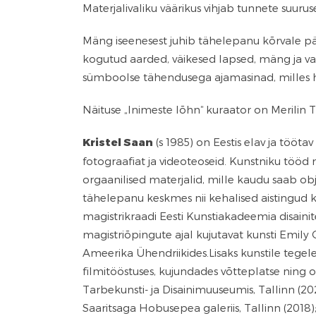
Materjalivaliku väärikus vihjab tunnete suurus
Mäng iseenesest juhib tähelepanu kõrvale päris
kogutud aarded, väikesed lapsed, mäng ja vab
sümboolse tähendusega ajamasinad, milles h
Näituse „Inimeste lõhn“ kuraator on Merilin T
Kristel Saan
(s 1985) on Eestis elav ja tööta
fotograafiat ja videoteoseid. Kunstniku töö
orgaanilised materjalid, mille kaudu saab obj
tähelepanu keskmes nii kehalised aistingud 
magistrikraadi Eesti Kunstiakadeemia disaini
magistriõpingute ajal kujutavat kunsti Emily 
Ameerika Ühendriikides.Lisaks kunstile tegele
filmitööstuses, kujundades võtteplatse ning o
Tarbekunsti- ja Disainimuuseumis, Tallinn (202
Saaritsaga Hobusepea galeriis,