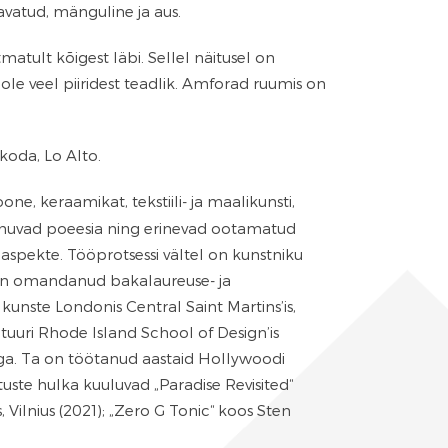
 avatud, mänguline ja aus.
matult kõigest läbi. Sellel näitusel on
ole veel piiridest teadlik. Amforad ruumis on
koda, Lo Alto.
ne, keraamikat, tekstiili- ja maalikunsti,
õimuvad poeesia ning erinevad ootamatud
 aspekte. Tööprotsessi vältel on kunstniku
n on omandanud bakalaureuse- ja
kunste Londonis Central Saint Martins’is,
ptuuri Rhode Island School of Design’is
iaga. Ta on töötanud aastaid Hollywoodi
tuste hulka kuuluvad „Paradise Revisited“
 Vilnius (2021); „Zero G Tonic“ koos Sten
Vaal galeriis, Tallinn (2018).