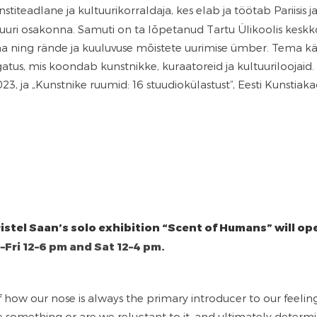
nstiteadlane ja kultuurikorraldaja, kes elab ja töötab Pariisis 
tuuri osakonna. Samuti on ta lõpetanud Tartu Ülikoolis kesk
a ning rände ja kuuluvuse mõistete uurimise ümber. Tema kä
lgatus, mis koondab kunstnikke, kuraatoreid ja kultuurilooja
23, ja „Kunstnike ruumid: 16 stuudiokülastust”, Eesti Kunsti
istel Saan’s solo exhibition “Scent of Humans” will ope
–Fri 12–6 pm and Sat 12–4 pm.
w our nose is always the primary introducer to our feelings. 
something or are we reluctant to it, and ultimately determ