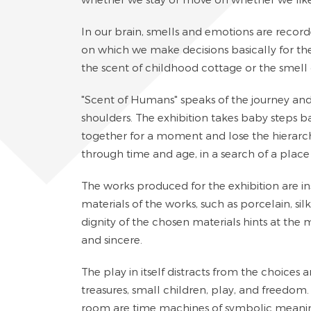
In our brain, smells and emotions are recor
on which we make decisions basically for the
the scent of childhood cottage or the smell 
"Scent of Humans" speaks of the journey and 
shoulders. The exhibition takes baby steps ba
together for a moment and lose the hierarch
through time and age, in a search of a place
The works produced for the exhibition are in
materials of the works, such as porcelain, sil
dignity of the chosen materials hints at the 
and sincere.
The play in itself distracts from the choices a
treasures, small children, play, and freedo
room are time machines of symbolic meaning,