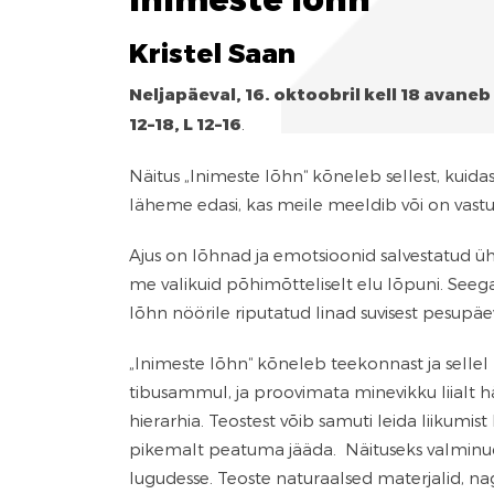
Kristel Saan
Neljapäeval, 16. oktoobril kell 18 avaneb
12–18, L 12–16
.
Näitus „Inimeste lõhn“ kõneleb sellest, kuida
läheme edasi, kas meile meeldib või on vas
Ajus on lõhnad ja emotsioonid salvestatud ü
me valikuid põhimõtteliselt elu lõpuni. See
lõhn nöörile riputatud linad suvisest pesupäe
„Inimeste lõhn“ kõneleb teekonnast ja sellel k
tibusammul, ja proovimata minevikku liialt 
hierarhia. Teostest võib samuti leida liikumist
pikemalt peatuma jääda. Näituseks valminud 
lugudesse. Teoste naturaalsed materjalid, nagu