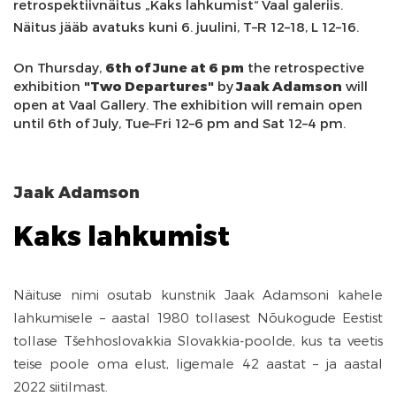
retrospektiivnäitus „Kaks lahkumist“ Vaal galeriis.
Näitus jääb avatuks kuni 6. juulini, T–R 12–18, L 12–16.
On Thursday,
6th of June at 6 pm
the retrospective
exhibition
"Two Departures"
by
Jaak Adamson
will
open at Vaal Gallery. The exhibition will remain open
until 6th of July, Tue–Fri 12–6 pm and Sat 12–4 pm.
Jaak Adamson
Kaks lahkumist
Näituse nimi osutab kunstnik Jaak Adamsoni kahele
lahkumisele – aastal 1980 tollasest Nõukogude Eestist
tollase Tšehhoslovakkia Slovakkia-poolde, kus ta veetis
teise poole oma elust, ligemale 42 aastat – ja aastal
2022 siitilmast.