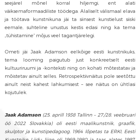
seejärel mõnel korral hiljemgi, ent alati
väiksemaformaadiliste töödega. Alaliselt välismaal elava
ja töötava kunstnikuna jäi ta siinsest kunstielust siiski
eemale, suhteline unustus kestis edasi ning ka tema
„tühistamine“ mõjus veel tagantjärelegi.
Ometi jäi Jaak Adamson eelkõige eesti kunstnikuks,
tema looming paigutub just konkreetselt eesti
kultuuriruumi ja -konteksti ning on kohati mõtestatav ja
mõistetav ainult selles. Retrospektiivnäitus pole seetõttu
ainult neist kahest lahkumisest – see näitus on ühtlasi
kojutulek.
Jaak Adamson
(25. aprill 1938 Tallinn – 27./28. veebruari
öö 2022 Slovakkia) oli eesti maalikunstnik, graafik,
skulptor ja kunstipedagoog. 1964 lõpetas ta ERKI, Eesti
Kunstnike Liidu liige oli 1969–1980 ja taas alates 1997.