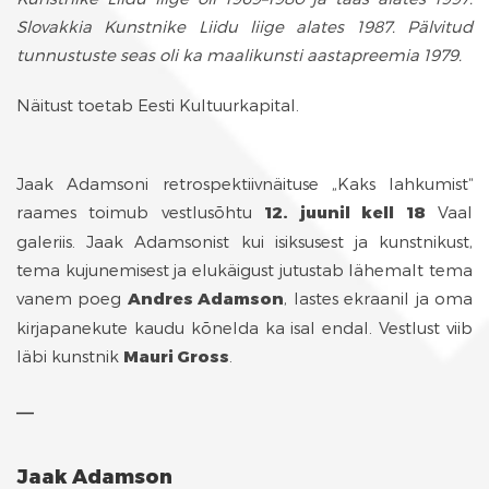
Slovakkia Kunstnike Liidu liige alates 1987. Pälvitud
tunnustuste seas oli ka maalikunsti aastapreemia 1979.
Näitust toetab Eesti Kultuurkapital.
Jaak Adamsoni retrospektiivnäituse „Kaks lahkumist“
raames toimub vestlusõhtu
12. juunil kell 18
Vaal
galeriis. Jaak Adamsonist kui isiksusest ja kunstnikust,
tema kujunemisest ja elukäigust jutustab lähemalt tema
vanem poeg
Andres Adamson
, lastes ekraanil ja oma
kirjapanekute kaudu kõnelda ka isal endal. Vestlust viib
läbi kunstnik
Mauri Gross
.
__
Jaak Adamson