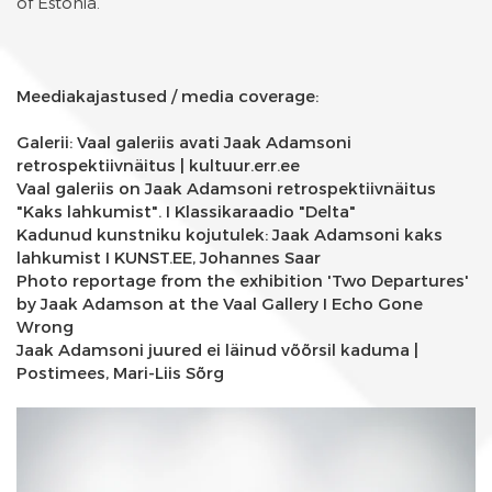
of Estonia.
Meediakajastused / media coverage:
Galerii: Vaal galeriis avati Jaak Adamsoni
retrospektiivnäitus
| kultuur.err.ee
Vaal galeriis on Jaak Adamsoni retrospektiivnäitus
"Kaks lahkumist".
I Klassikaraadio "Delta"
Kadunud kunstniku kojutulek: Jaak Adamsoni kaks
lahkumist
I KUNST.EE, Johannes Saar
Photo reportage from the exhibition 'Two Departures'
by Jaak Adamson at the Vaal Gallery
I Echo Gone
Wrong
Jaak Adamsoni juured ei läinud võõrsil kaduma
|
Postimees, Mari-Liis Sõrg