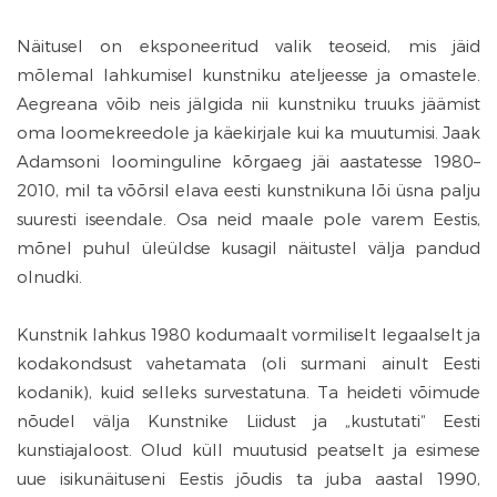
Näitusel on eksponeeritud valik teoseid, mis jäid
mõlemal lahkumisel kunstniku ateljeesse ja omastele.
Aegreana võib neis jälgida nii kunstniku truuks jäämist
oma loomekreedole ja käekirjale kui ka muutumisi. Jaak
Adamsoni loominguline kõrgaeg jäi aastatesse 1980–
2010, mil ta võõrsil elava eesti kunstnikuna lõi üsna palju
suuresti iseendale. Osa neid maale pole varem Eestis,
mõnel puhul üleüldse kusagil näitustel välja pandud
olnudki.
Kunstnik lahkus 1980 kodumaalt vormiliselt legaalselt ja
kodakondsust vahetamata (oli surmani ainult Eesti
kodanik), kuid selleks survestatuna. Ta heideti võimude
nõudel välja Kunstnike Liidust ja „kustutati“ Eesti
kunstiajaloost. Olud küll muutusid peatselt ja esimese
uue isikunäituseni Eestis jõudis ta juba aastal 1990,