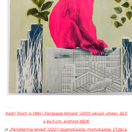
Kadri Toom (s 1984) „Fantaasia kõrvale” (2013) akrüül, vineer; 65,5
x 64,5 cm; alghind 650€
ja
„Pandeemia kevad” (2021) tsüanotüüpia, monotüüpia, 1/1 tpl’a;