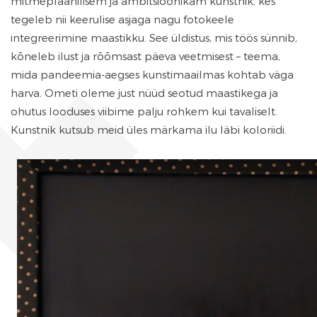
mitmeplaanilisem ja ambitsioonikam kunstnik, kes
tegeleb nii keerulise asjaga nagu fotokeele
integreerimine maastikku. See üldistus, mis töös sünnib,
kõneleb ilust ja rõõmsast päeva veetmisest – teema,
mida pandeemia-aegses kunstimaailmas kohtab väga
harva. Ometi oleme just nüüd seotud maastikega ja
ohutus looduses viibime palju rohkem kui tavaliselt.
Kunstnik kutsub meid üles märkama ilu läbi koloriidi.