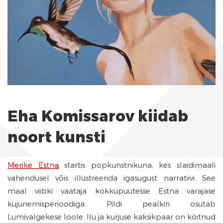
Eha Komissarov kiidab
noort kunsti
Merike Estna
startis popkunstnikuna, kes slaidimaali
vahendusel võis illustreerida igasugust narratiivi. See
maal viibki vaataja kokkupuutesse Estna varajase
kujunemisperioodiga. Pildi pealkiri osutab
Lumivalgekese loole. Ilu ja kurjuse kaksikpaar on köitnud