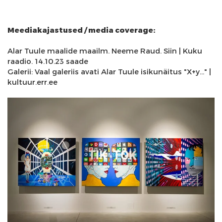
Meediakajastused / media coverage:
Alar Tuule maalide maailm. Neeme Raud. Siin
| Kuku
raadio. 14.10.23 saade
Galerii: Vaal galeriis avati Alar Tuule isikunäitus "X+y..."
|
kultuur.err.ee