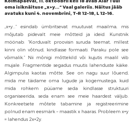
Kolmapäeval, 11. oktoobril kell 18 avab Alar Tuul
oma isiknäituse „x+y...“ Vaal galeriis. Näitus jääb
avatuks kuni 4. novembrini, T–R 12–18, L 12–16.
„x+y...“ esindab ümbritsevat muutuvat maailma, mis
mõjutab pidevalt meie mõtteid ja ideid. Kunstnik
möönab: “Korduvalt proovisin suruda teemat, millest
kinni olin võtnud, kindlasse formaati. Paraku pole see
võimalik.” Nii mõnigi mõttekild või kujutis maalil viib
mujale. Fragmentide segadus muutis lahenduste käike.
Algimpulss kaotas mõtte. See on nagu suur lõuend,
mida me täidame oma lugude ja kogemustega, kuid
mida rohkem püüame seda kindlasse struktuuri
organiseerida, seda enam see meie haardest väljub.
Konkreetsete mõtete tabamine ja registreerimine
polnud enam eesmärk – maastik x haaras. Probleem x+y
= lahendus 2x+2y.