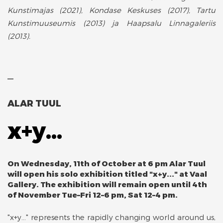
Kunstimajas (2021), Kondase Keskuses (2017), Tartu
Kunstimuuseumis (2013) ja Haapsalu Linnagaleriis
(2013).
––
ALAR TUUL
x+y...
On Wednesday, 11th of October at 6 pm Alar Tuul
will open his solo exhibition titled "x+y..." at Vaal
Gallery. The exhibition will remain open until 4th
of November Tue–Fri 12–6 pm, Sat 12–4 pm.
"x+y..." represents the rapidly changing world around us,