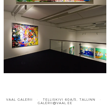
VAAL GALERII · TELLISKIVI 60A/5, TALLINN ·
GALERII@VAAL.EE