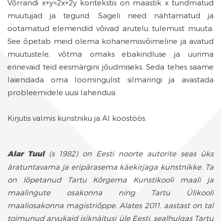
Võrrandi x+y=2x+2y kontekstis on maastik x tundmatud
muutujad ja tegurid. Sageli need nähtamatud ja
ootamatud elemendid võivad arutelu tulemust muuta.
See õpetab meid olema kohanemisvõimeline ja avatud
muutustele, võtma omaks ebakindluse ja uurima
erinevaid teid eesmärgini jõudmiseks. Seda tehes saame
laiendada oma loomingulist silmaringi ja avastada
probleemidele uusi lahendusi.
Kirjutis valmis kunstniku ja AI koostöös.
Alar Tuul
(s 1982) on Eesti noorte autorite seas üks
äratuntavama ja eripärasema käekirjaga kunstnikke. Ta
on lõpetanud Tartu Kõrgema Kunstikooli maali ja
maalingute osakonna ning Tartu Ülikooli
maaliosakonna magistriõppe. Alates 2011. aastast on tal
toimunud arvukaid isiknäitusi üle Eesti, sealhulgas Tartu